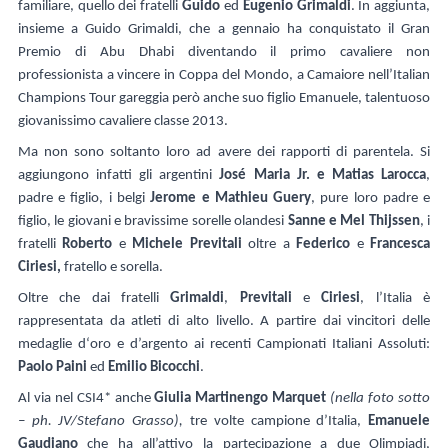
familiare, quello dei fratelli
Guido
ed
Eugenio Grimaldi
. In aggiunta,
insieme a Guido Grimaldi, che a gennaio ha conquistato il Gran
Premio di Abu Dhabi diventando il primo cavaliere non
professionista a vincere in Coppa del Mondo, a Camaiore nell’Italian
Champions Tour gareggia però anche suo figlio Emanuele, talentuoso
giovanissimo cavaliere classe 2013.
Ma non sono soltanto loro ad avere dei rapporti di parentela. Si
aggiungono infatti gli argentini
José Maria Jr. e Matias Larocca
,
padre e figlio, i belgi
Jerome e Mathieu Guery
, pure loro padre e
figlio, le giovani e bravissime sorelle olandesi
Sanne e Mel Thijssen
, i
fratelli
Roberto
e
Michele
Previtali
oltre a
Federico
e
Francesca
Ciriesi,
fratello e sorella.
Oltre che dai fratelli
Grimaldi
,
Previtali
e
Ciriesi
, l’Italia è
rappresentata da atleti di alto livello. A partire dai vincitori delle
medaglie d‘oro e d’argento ai recenti Campionati Italiani Assoluti:
Paolo Paini
ed
Emilio Bicocchi
.
Al via nel CSI4* anche
Giulia Martinengo Marquet
(nella foto sotto
– ph. JV/Stefano Grasso),
tre volte campione d’Italia,
Emanuele
Gaudiano
che ha all’attivo la partecipazione a due Olimpiadi,