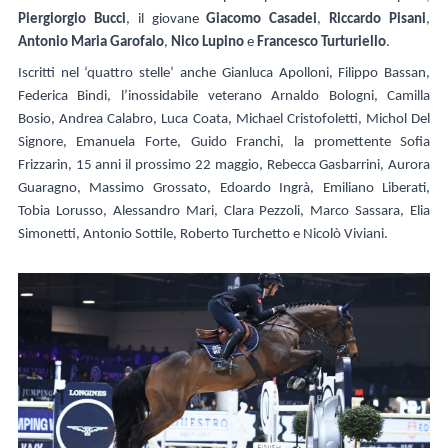
Piergiorgio Bucci
, il giovane
Giacomo Casadei
,
Riccardo
Pisani
,
Antonio
Maria Garofalo
,
Nico Lupino
e
Francesco Turturiello
.
Iscritti nel ‘quattro stelle’ anche Gianluca Apolloni, Filippo Bassan,
Federica Bindi, l’inossidabile veterano Arnaldo Bologni, Camilla
Bosio, Andrea Calabro, Luca Coata, Michael Cristofoletti, Michol Del
Signore, Emanuela Forte, Guido Franchi, la promettente Sofia
Frizzarin, 15 anni il prossimo 22 maggio, Rebecca Gasbarrini, Aurora
Guaragno, Massimo Grossato, Edoardo Ingrà, Emiliano Liberati,
Tobia Lorusso, Alessandro Mari, Clara Pezzoli, Marco Sassara, Elia
Simonetti, Antonio Sottile, Roberto Turchetto e Nicolò Viviani.