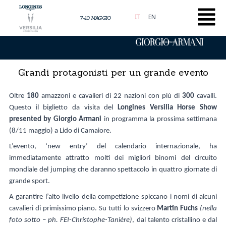
Vai
al
IT
EN
7-10 MAGGIO
contenuto
Presented by
Grandi protagonisti per un grande evento
Oltre
180
amazzoni e cavalieri di 22 nazioni con più di
300
cavalli.
Questo il biglietto da visita del
Longines Versilia Horse Show
presented by Giorgio Armani
in programma la prossima settimana
(8/11 maggio) a Lido di Camaiore.
L’evento, ‘new entry’ del calendario internazionale, ha
immediatamente attratto molti dei migliori binomi del circuito
mondiale del jumping che daranno spettacolo in quattro giornate di
grande sport.
A garantire l’alto livello della competizione spiccano i nomi di alcuni
cavalieri di primissimo piano. Su tutti lo svizzero
Martin Fuchs
(nella
foto sotto – ph. FEI-Christophe-Tanière)
, dal talento cristallino e dal