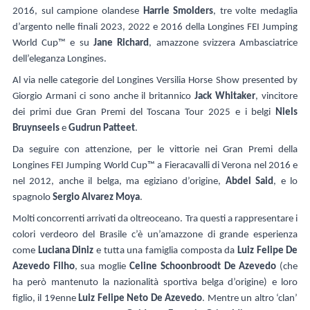
2016, sul campione olandese
Harrie Smolders
, tre volte medaglia
d’argento nelle finali 2023, 2022 e 2016 della Longines FEI Jumping
World Cup™ e su
Jane Richard
, amazzone svizzera Ambasciatrice
dell’eleganza Longines.
Al via nelle categorie del Longines Versilia Horse Show presented by
Giorgio Armani ci sono anche il britannico
Jack Whitaker
, vincitore
dei primi due Gran Premi del Toscana Tour 2025 e i belgi
Niels
Bruynseels
e
Gudrun Patteet
.
Da seguire con attenzione, per le vittorie nei Gran Premi della
Longines FEI Jumping World Cup™ a Fieracavalli di Verona nel 2016 e
nel 2012, anche il belga, ma egiziano d’origine,
Abdel Said
, e lo
spagnolo
Sergio Alvarez Moya
.
Molti concorrenti arrivati da oltreoceano. Tra questi a rappresentare i
colori verdeoro del Brasile c’è un’amazzone di grande esperienza
come
Luciana Diniz
e tutta una famiglia composta da
Luiz Felipe De
Azevedo Filho
, sua moglie
Celine Schoonbroodt De Azevedo
(che
ha però mantenuto la nazionalità sportiva belga d’origine) e loro
figlio, il 19enne
Luiz Felipe Neto De Azevedo
. Mentre un altro ‘clan’