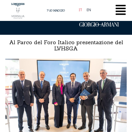
Vai
al
IT
EN
7-10 MAGGIO
contenuto
Presented by
Al Parco del Foro Italico presentazione del
LVHSGA