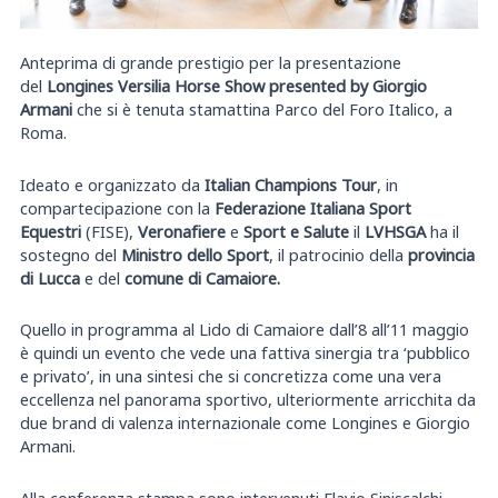
Anteprima di grande prestigio per la presentazione
del
Longines Versilia Horse Show presented by Giorgio
Armani
che si è tenuta stamattina Parco del Foro Italico, a
Roma.
Ideato e organizzato da
Italian Champions Tour
, in
compartecipazione con la
Federazione Italiana Sport
Equestri
(FISE),
Veronafiere
e
Sport e Salute
il
LVHSGA
ha il
sostegno del
Ministro dello Sport
, il patrocinio della
provincia
di Lucca
e del
comune di Camaiore.
Quello in programma al Lido di Camaiore dall’8 all’11 maggio
è quindi un evento che vede una fattiva sinergia tra ‘pubblico
e privato’, in una sintesi che si concretizza come una vera
eccellenza nel panorama sportivo, ulteriormente arricchita da
due brand di valenza internazionale come Longines e Giorgio
Armani.
Alla conferenza stampa sono intervenuti Flavio Siniscalchi –