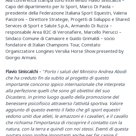
Capo del dipartimento per lo Sport, Marco Di Paola –
presidente della Federazione Italiana Sport Equestri, Valeria
Panzironi – Direttore Strategie, Progetti di Sviluppo e Shared
Services di Sport e Salute S.p.A., Armando Di Ruzza –
responsabile Area B2C di Veronafiere, Marcello Pierucci –
Sindaco Comune di Camaiore e Guido Grimaldi – socio
fondatore di Italian Champions Tour, Comitato
Organizzatore Longines Versilia Horse Show presented by
Giorgio Armani.
Flavio Siniscalchi
– “
Porto i saluti del Ministro Andrea Abodi
che ha creduto fin da subito al progetto di questo
importante concorso ippico internazionale che interpreta
alla perfezione quelli che sono gli obiettivi del suo
Dicastero, in primo luogo quello della promozione del
benessere psicofisico attraverso l’attività sportiva. Valore
aggiunto di questo evento il fatto che gli sport equestri
vedono uniti due atleti, le amazzoni e i cavalieri, e il cavallo
che richiama l’importanza di riscoprire il contatto con la
natura, con la terra e quindi con noi stessi. Eventi di questa
portata sono inoltre importanti anche per far capire il