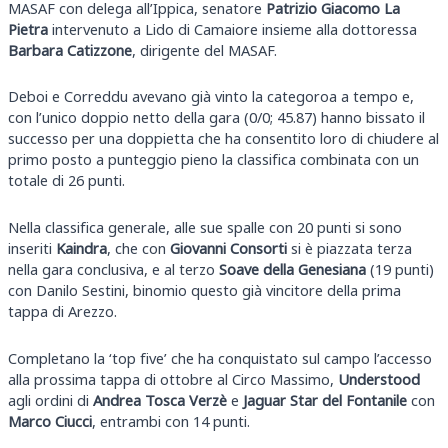
MASAF con delega all’Ippica, senatore
Patrizio Giacomo La
Pietra
intervenuto a Lido di Camaiore insieme alla dottoressa
Barbara Catizzone
, dirigente del MASAF.
Deboi e Correddu avevano già vinto la categoroa a tempo e,
con l’unico doppio netto della gara (0/0; 45.87) hanno bissato il
successo per una doppietta che ha consentito loro di chiudere al
primo posto a punteggio pieno la classifica combinata con un
totale di 26 punti.
Nella classifica generale, alle sue spalle con 20 punti si sono
inseriti
Kaindra
, che con
Giovanni Consorti
si è piazzata terza
nella gara conclusiva, e al terzo
Soave della Genesiana
(19 punti)
con Danilo Sestini, binomio questo già vincitore della prima
tappa di Arezzo.
Completano la ‘top five’ che ha conquistato sul campo l’accesso
alla prossima tappa di ottobre al Circo Massimo,
Understood
agli ordini di
Andrea Tosca
Verzè
e
Jaguar Star
del Fontanile
con
Marco Ciucci
, entrambi con 14 punti.